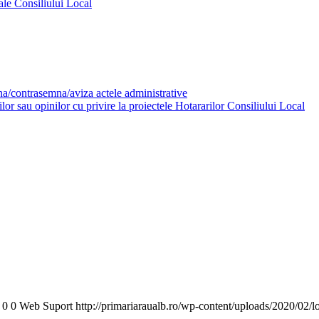
ale Consiliului Local
mna/contrasemna/aviza actele administrative
or sau opinilor cu privire la proiectele Hotararilor Consiliului Local
0
0
Web Suport
http://primariaraualb.ro/wp-content/uploads/2020/02/