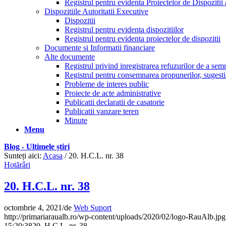
Registrul pentru evidenta Proiectelor de Dispozitii 
Dispozitiile Autoritatii Executive
Dispozitii
Registrul pentru evidenta dispozitiilor
Registrul pentru evidenta proiectelor de dispozitii
Documente si Informatii financiare
Alte documente
Registrul privind inregistrarea refuzurilor de a se
Registrul pentru consemnarea propunerilor, sugestiil
Probleme de interes public
Proiecte de acte administrative
Publicatii declaratii de casatorie
Publicatii vanzare teren
Minute
Menu
Blog - Ultimele știri
Sunteți aici:
Acasa
/
20. H.C.L. nr. 38
Hotărâri
20. H.C.L. nr. 38
octombrie 4, 2021
/
de
Web Suport
http://primariaraualb.ro/wp-content/uploads/2020/02/logo-RauAlb.jpg
15:20:38
20. H.C.L. nr. 38