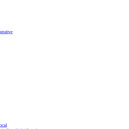
trative
ocal