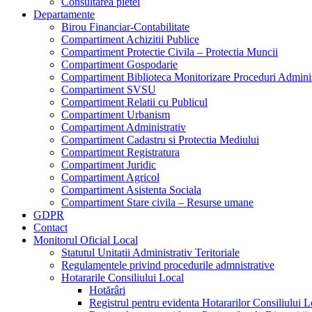
Consultarea pietei
Departamente
Birou Financiar-Contabilitate
Compartiment Achizitii Publice
Compartiment Protectie Civila – Protectia Muncii
Compartiment Gospodarie
Compartiment Biblioteca Monitorizare Proceduri Adminis
Compartiment SVSU
Compartiment Relatii cu Publicul
Compartiment Urbanism
Compartiment Administrativ
Compartiment Cadastru si Protectia Mediului
Compartiment Registratura
Compartiment Juridic
Compartiment Agricol
Compartiment Asistenta Sociala
Compartiment Stare civila – Resurse umane
GDPR
Contact
Monitorul Oficial Local
Statutul Unitatii Administrativ Teritoriale
Regulamentele privind procedurile admnistrative
Hotararile Consiliului Local
Hotărâri
Registrul pentru evidenta Hotararilor Consiliului L