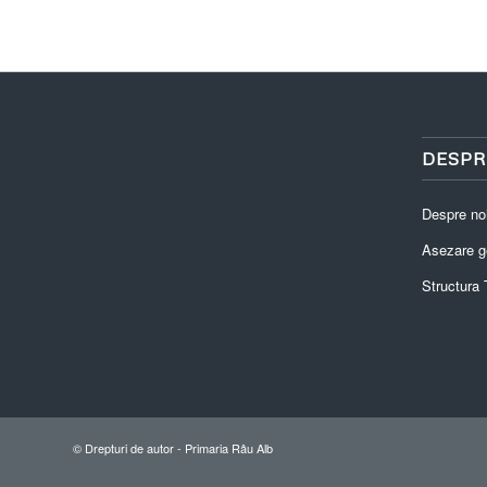
DESPR
Despre no
Asezare g
Structura T
© Drepturi de autor -
Primaria Râu Alb