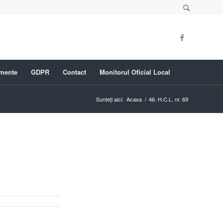
mente
GDPR
Contact
Monitorul Oficial Local
Sunteți aici:
Acasa
/
46. H.C.L. nr. 69