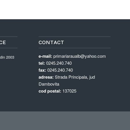
CE
CONTACT
e-mail:
primariaraualb@yahoo.com
 din 2003
tel:
0245.240.740
fax:
0245.240.740
adresa:
Strada Principala, jud
Dambovita
cod postal:
137025