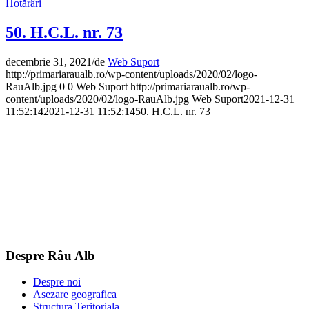
Hotărâri
50. H.C.L. nr. 73
decembrie 31, 2021
/
de
Web Suport
http://primariaraualb.ro/wp-content/uploads/2020/02/logo-
RauAlb.jpg
0
0
Web Suport
http://primariaraualb.ro/wp-
content/uploads/2020/02/logo-RauAlb.jpg
Web Suport
2021-12-31
11:52:14
2021-12-31 11:52:14
50. H.C.L. nr. 73
Despre Râu Alb
Despre noi
Asezare geografica
Structura Teritoriala