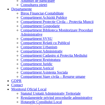
Anunturi de participare
Consultarea pietei
Departamente
Birou Financiar-Contabilitate
Compartiment Achizitii Publice
Compartiment Protectie Civila – Protectia Muncii
Compartiment Gospodarie
Compartiment Biblioteca Monitorizare Proceduri
Administrative
Compartiment SVSU
Compartiment Relatii cu Publicul
Compartiment Urbanism
Compartiment Administrativ
Compartiment Cadastru si Protectia Mediului
Compartiment Registratura
Compartiment Juridic
Compartiment Agricol
Compartiment Asistenta Sociala
Compartiment Stare civila – Resurse umane
GDPR
Contact
Monitorul Oficial Local
Statutul Unitatii Administrativ Teritoriale
Regulamentele privind procedurile admnistrative
Hotararile Consiliului Local