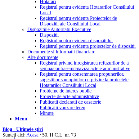
Hotărâri
Registrul pentru evidenta Hotararilor Consiliului
Local
Registrul pentru evidenta Proiectelor de
Dispozitii ale Consiliului Local
Dispozitiile Autoritatii Executive
Dispozitii
Registrul pentru evidenta dispozitiilor
Registrul pentru evidenta proiectelor de dispozitii
Documente si Informatii financiare
Alte documente
Registrul privind inregistrarea refuzurilor de a
semna/contrasemna/aviza actele administrative
Registrul pentru consemnarea propunerilor,
sugestiilor sau opinilor cu privire la proiectele
Hotararilor Consiliului Local
Probleme de interes public
Proiecte de acte administrative
Publicatii declaratii de casatorie
Publicatii vanzare teren
Minute
Menu
Blog - Ultimele știri
Sunteți aici:
Acasa
/
50. H.C.L. nr. 73