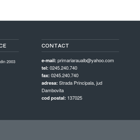
CE
CONTACT
e-mail:
primariaraualb@yahoo.com
 din 2003
tel:
0245.240.740
fax:
0245.240.740
adresa:
Strada Principala, jud
Dambovita
cod postal:
137025