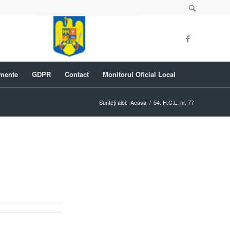
mente
GDPR
Contact
Monitorul Oficial Local
Sunteți aici:
Acasa
/
54. H.C.L. nr. 77