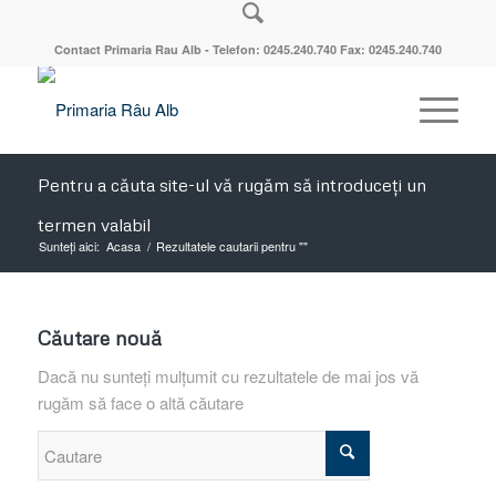
Contact Primaria Rau Alb - Telefon: 0245.240.740 Fax: 0245.240.740
Pentru a căuta site-ul vă rugăm să introduceți un
termen valabil
Sunteți aici:
Acasa
/
Rezultatele cautarii pentru ""
Căutare nouă
Dacă nu sunteți mulțumit cu rezultatele de mai jos vă
rugăm să face o altă căutare