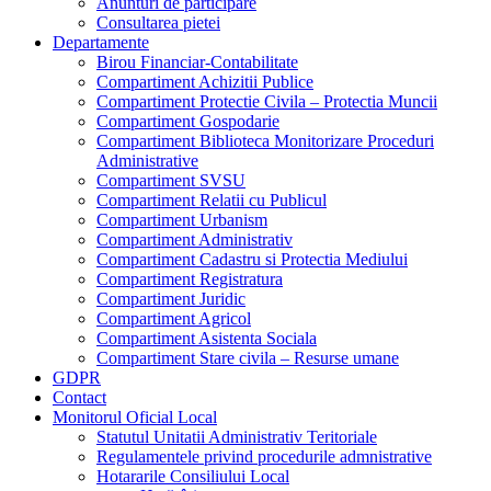
Anunturi de participare
Consultarea pietei
Departamente
Birou Financiar-Contabilitate
Compartiment Achizitii Publice
Compartiment Protectie Civila – Protectia Muncii
Compartiment Gospodarie
Compartiment Biblioteca Monitorizare Proceduri
Administrative
Compartiment SVSU
Compartiment Relatii cu Publicul
Compartiment Urbanism
Compartiment Administrativ
Compartiment Cadastru si Protectia Mediului
Compartiment Registratura
Compartiment Juridic
Compartiment Agricol
Compartiment Asistenta Sociala
Compartiment Stare civila – Resurse umane
GDPR
Contact
Monitorul Oficial Local
Statutul Unitatii Administrativ Teritoriale
Regulamentele privind procedurile admnistrative
Hotararile Consiliului Local