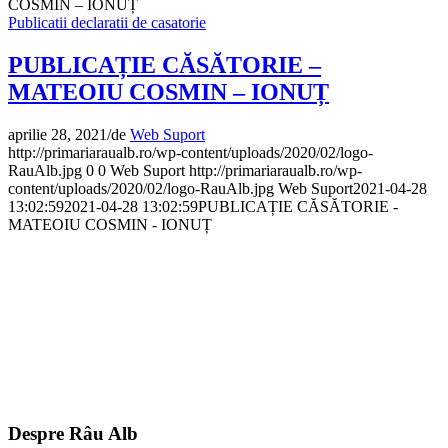
COSMIN – IONUȚ
Publicatii declaratii de casatorie
PUBLICAȚIE CĂSĂTORIE –
MATEOIU COSMIN – IONUȚ
aprilie 28, 2021
/
de
Web Suport
http://primariaraualb.ro/wp-content/uploads/2020/02/logo-
RauAlb.jpg
0
0
Web Suport
http://primariaraualb.ro/wp-
content/uploads/2020/02/logo-RauAlb.jpg
Web Suport
2021-04-28
13:02:59
2021-04-28 13:02:59
PUBLICAȚIE CĂSĂTORIE -
MATEOIU COSMIN - IONUȚ
Despre Râu Alb