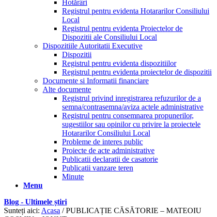
Hotărâri
Registrul pentru evidenta Hotararilor Consiliului
Local
Registrul pentru evidenta Proiectelor de
Dispozitii ale Consiliului Local
Dispozitiile Autoritatii Executive
Dispozitii
Registrul pentru evidenta dispozitiilor
Registrul pentru evidenta proiectelor de dispozitii
Documente si Informatii financiare
Alte documente
Registrul privind inregistrarea refuzurilor de a
semna/contrasemna/aviza actele administrative
Registrul pentru consemnarea propunerilor,
sugestiilor sau opinilor cu privire la proiectele
Hotararilor Consiliului Local
Probleme de interes public
Proiecte de acte administrative
Publicatii declaratii de casatorie
Publicatii vanzare teren
Minute
Menu
Blog - Ultimele știri
Sunteți aici:
Acasa
/
PUBLICAȚIE CĂSĂTORIE – MATEOIU