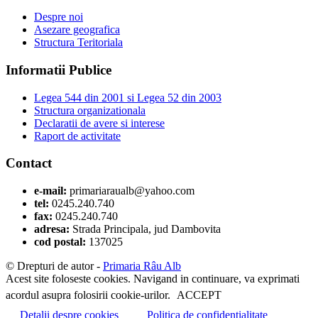
Despre noi
Asezare geografica
Structura Teritoriala
Informatii Publice
Legea 544 din 2001 si Legea 52 din 2003
Structura organizationala
Declaratii de avere si interese
Raport de activitate
Contact
e-mail:
primariaraualb@yahoo.com
tel:
0245.240.740
fax:
0245.240.740
adresa:
Strada Principala, jud Dambovita
cod postal:
137025
© Drepturi de autor -
Primaria Râu Alb
Acest site foloseste cookies. Navigand in continuare, va exprimati
acordul asupra folosirii cookie-urilor.
ACCEPT
Detalii despre cookies
Politica de confidentialitate