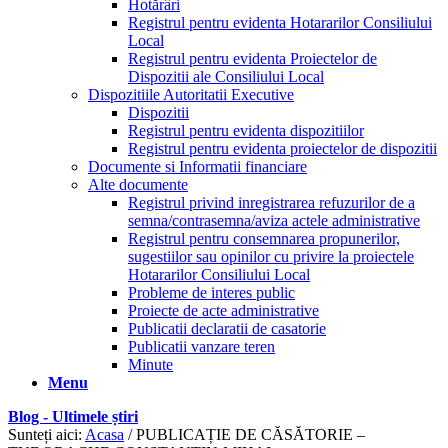
Hotărâri
Registrul pentru evidenta Hotararilor Consiliului
Local
Registrul pentru evidenta Proiectelor de
Dispozitii ale Consiliului Local
Dispozitiile Autoritatii Executive
Dispozitii
Registrul pentru evidenta dispozitiilor
Registrul pentru evidenta proiectelor de dispozitii
Documente si Informatii financiare
Alte documente
Registrul privind inregistrarea refuzurilor de a
semna/contrasemna/aviza actele administrative
Registrul pentru consemnarea propunerilor,
sugestiilor sau opinilor cu privire la proiectele
Hotararilor Consiliului Local
Probleme de interes public
Proiecte de acte administrative
Publicatii declaratii de casatorie
Publicatii vanzare teren
Minute
Menu
Blog - Ultimele știri
Sunteți aici:
Acasa
/
PUBLICAȚIE DE CĂSĂTORIE –