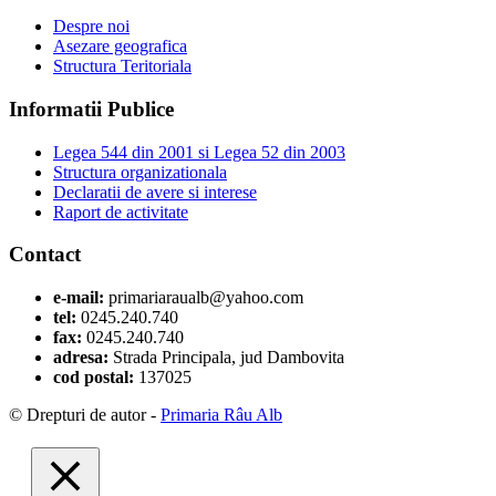
Despre noi
Asezare geografica
Structura Teritoriala
Informatii Publice
Legea 544 din 2001 si Legea 52 din 2003
Structura organizationala
Declaratii de avere si interese
Raport de activitate
Contact
e-mail:
primariaraualb@yahoo.com
tel:
0245.240.740
fax:
0245.240.740
adresa:
Strada Principala, jud Dambovita
cod postal:
137025
© Drepturi de autor -
Primaria Râu Alb