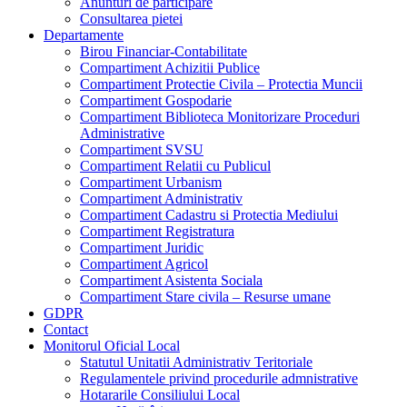
Anunturi de participare
Consultarea pietei
Departamente
Birou Financiar-Contabilitate
Compartiment Achizitii Publice
Compartiment Protectie Civila – Protectia Muncii
Compartiment Gospodarie
Compartiment Biblioteca Monitorizare Proceduri
Administrative
Compartiment SVSU
Compartiment Relatii cu Publicul
Compartiment Urbanism
Compartiment Administrativ
Compartiment Cadastru si Protectia Mediului
Compartiment Registratura
Compartiment Juridic
Compartiment Agricol
Compartiment Asistenta Sociala
Compartiment Stare civila – Resurse umane
GDPR
Contact
Monitorul Oficial Local
Statutul Unitatii Administrativ Teritoriale
Regulamentele privind procedurile admnistrative
Hotararile Consiliului Local