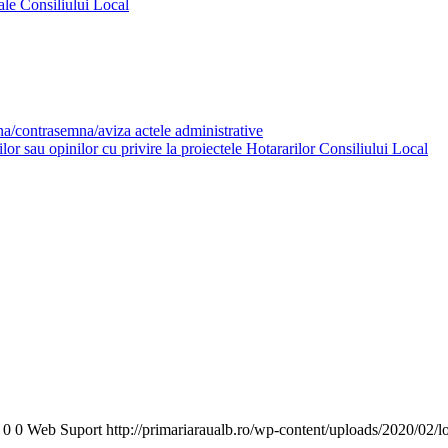
ale Consiliului Local
mna/contrasemna/aviza actele administrative
or sau opinilor cu privire la proiectele Hotararilor Consiliului Local
0
0
Web Suport
http://primariaraualb.ro/wp-content/uploads/2020/02/