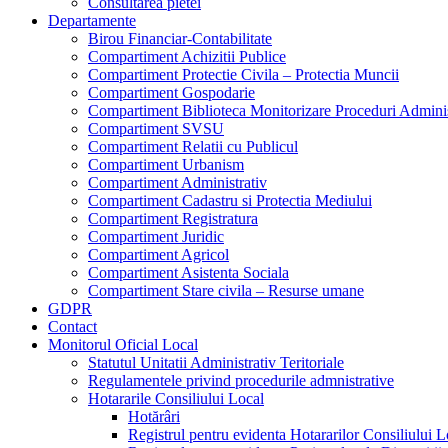
Consultarea pietei
Departamente
Birou Financiar-Contabilitate
Compartiment Achizitii Publice
Compartiment Protectie Civila – Protectia Muncii
Compartiment Gospodarie
Compartiment Biblioteca Monitorizare Proceduri Adminis
Compartiment SVSU
Compartiment Relatii cu Publicul
Compartiment Urbanism
Compartiment Administrativ
Compartiment Cadastru si Protectia Mediului
Compartiment Registratura
Compartiment Juridic
Compartiment Agricol
Compartiment Asistenta Sociala
Compartiment Stare civila – Resurse umane
GDPR
Contact
Monitorul Oficial Local
Statutul Unitatii Administrativ Teritoriale
Regulamentele privind procedurile admnistrative
Hotararile Consiliului Local
Hotărâri
Registrul pentru evidenta Hotararilor Consiliului L