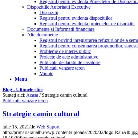
Registrul pentru evidenta Proiectelor de Dispozitii 
Dispozitiile Autoritatii Executive
Dispozitii
Registrul pentru evidenta dispozitiilor
Registrul pentru evidenta proiectelor de dispozitii
Documente si Informatii financiare
Alte documente
Registrul privind inregistrarea refuzurilor de a se
Registrul pentru consemnarea propunerilor, sugestiil
Probleme de interes public
Proiecte de acte administrative
Publicatii declaratii de casatorie
Publicatii vanzare teren
Minute
Menu
Blog - Ultimele știri
Sunteți aici:
Acasa
/
Strategie camin cultural
Publicatii vanzare teren
Strategie camin cultural
iulie 15, 2021
/
de
Web Suport
http://primariaraualb.ro/wp-content/uploads/2020/02/logo-RauAlb.jpg
15:19:20
Strategie camin cultural