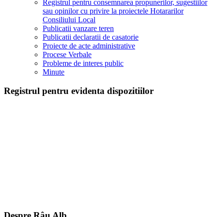
Registrul pentru consemnarea propunerilor, sugestiilor
sau opinilor cu privire la proiectele Hotararilor
Consiliului Local
Publicatii vanzare teren
Publicatii declaratii de casatorie
Proiecte de acte administrative
Procese Verbale
Probleme de interes public
Minute
Registrul pentru evidenta dispozitiilor
Despre Râu Alb