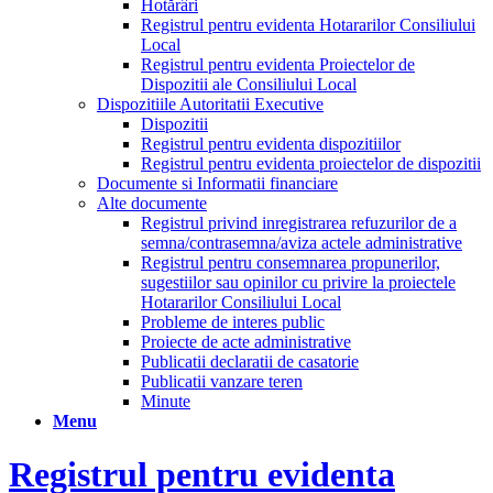
Hotărâri
Registrul pentru evidenta Hotararilor Consiliului
Local
Registrul pentru evidenta Proiectelor de
Dispozitii ale Consiliului Local
Dispozitiile Autoritatii Executive
Dispozitii
Registrul pentru evidenta dispozitiilor
Registrul pentru evidenta proiectelor de dispozitii
Documente si Informatii financiare
Alte documente
Registrul privind inregistrarea refuzurilor de a
semna/contrasemna/aviza actele administrative
Registrul pentru consemnarea propunerilor,
sugestiilor sau opinilor cu privire la proiectele
Hotararilor Consiliului Local
Probleme de interes public
Proiecte de acte administrative
Publicatii declaratii de casatorie
Publicatii vanzare teren
Minute
Menu
Registrul pentru evidenta