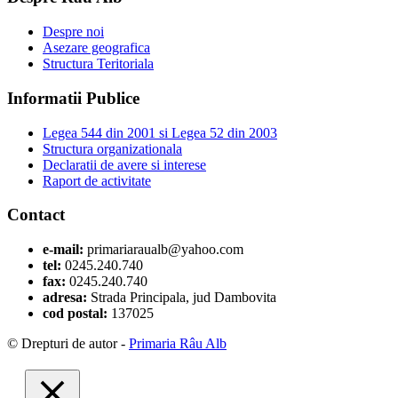
Despre noi
Asezare geografica
Structura Teritoriala
Informatii Publice
Legea 544 din 2001 si Legea 52 din 2003
Structura organizationala
Declaratii de avere si interese
Raport de activitate
Contact
e-mail:
primariaraualb@yahoo.com
tel:
0245.240.740
fax:
0245.240.740
adresa:
Strada Principala, jud Dambovita
cod postal:
137025
© Drepturi de autor -
Primaria Râu Alb