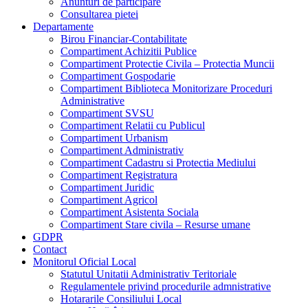
Anunturi de participare
Consultarea pietei
Departamente
Birou Financiar-Contabilitate
Compartiment Achizitii Publice
Compartiment Protectie Civila – Protectia Muncii
Compartiment Gospodarie
Compartiment Biblioteca Monitorizare Proceduri
Administrative
Compartiment SVSU
Compartiment Relatii cu Publicul
Compartiment Urbanism
Compartiment Administrativ
Compartiment Cadastru si Protectia Mediului
Compartiment Registratura
Compartiment Juridic
Compartiment Agricol
Compartiment Asistenta Sociala
Compartiment Stare civila – Resurse umane
GDPR
Contact
Monitorul Oficial Local
Statutul Unitatii Administrativ Teritoriale
Regulamentele privind procedurile admnistrative
Hotararile Consiliului Local