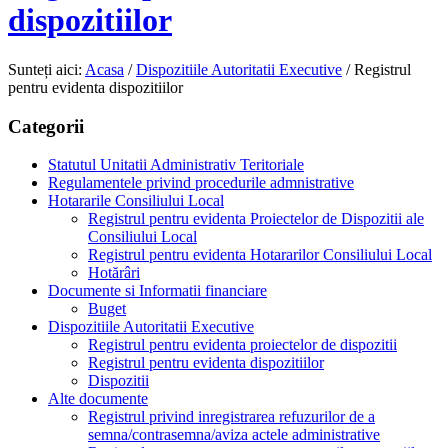
dispozitiilor
Sunteți aici:
Acasa
/
Dispozitiile Autoritatii Executive
/
Registrul
pentru evidenta dispozitiilor
Categorii
Statutul Unitatii Administrativ Teritoriale
Regulamentele privind procedurile admnistrative
Hotararile Consiliului Local
Registrul pentru evidenta Proiectelor de Dispozitii ale
Consiliului Local
Registrul pentru evidenta Hotararilor Consiliului Local
Hotărâri
Documente si Informatii financiare
Buget
Dispozitiile Autoritatii Executive
Registrul pentru evidenta proiectelor de dispozitii
Registrul pentru evidenta dispozitiilor
Dispozitii
Alte documente
Registrul privind inregistrarea refuzurilor de a
semna/contrasemna/aviza actele administrative