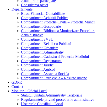
Anunturi de participare
Consultarea pietei
Departamente
Birou Financiar-Contabilitate
Compartiment Achizitii Publice
Compartiment Protectie Civila – Protectia Muncii
Compartiment Gospodarie
Compartiment Biblioteca Monitorizare Proceduri
Administrative
Compartiment SVSU
Compartiment Relatii cu Publicul
Compartiment Urbanism
Compartiment Administrativ
Compartiment Cadastru si Protectia Mediului
Compartiment Registratura
Compartiment Juridic
Compartiment Agricol
Compartiment Asistenta Sociala
Compartiment Stare civila – Resurse umane
GDPR
Contact
Monitorul Oficial Local
Statutul Unitatii Administrativ Teritoriale
Regulamentele privind procedurile admnistrative
Hotararile Consiliului Local