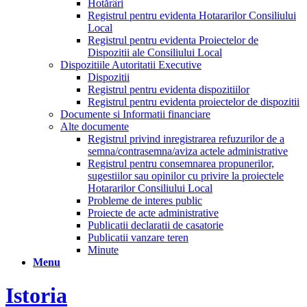
Hotărâri
Registrul pentru evidenta Hotararilor Consiliului
Local
Registrul pentru evidenta Proiectelor de
Dispozitii ale Consiliului Local
Dispozitiile Autoritatii Executive
Dispozitii
Registrul pentru evidenta dispozitiilor
Registrul pentru evidenta proiectelor de dispozitii
Documente si Informatii financiare
Alte documente
Registrul privind inregistrarea refuzurilor de a
semna/contrasemna/aviza actele administrative
Registrul pentru consemnarea propunerilor,
sugestiilor sau opinilor cu privire la proiectele
Hotararilor Consiliului Local
Probleme de interes public
Proiecte de acte administrative
Publicatii declaratii de casatorie
Publicatii vanzare teren
Minute
Menu
Istoria