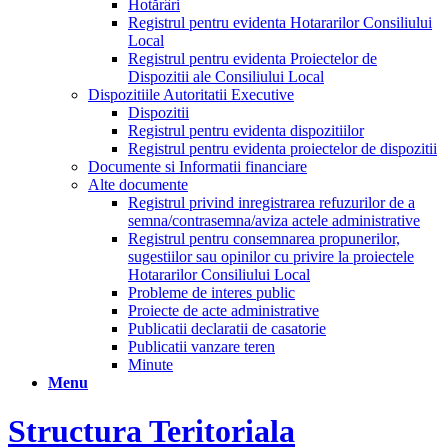
Hotărâri
Registrul pentru evidenta Hotararilor Consiliului
Local
Registrul pentru evidenta Proiectelor de
Dispozitii ale Consiliului Local
Dispozitiile Autoritatii Executive
Dispozitii
Registrul pentru evidenta dispozitiilor
Registrul pentru evidenta proiectelor de dispozitii
Documente si Informatii financiare
Alte documente
Registrul privind inregistrarea refuzurilor de a
semna/contrasemna/aviza actele administrative
Registrul pentru consemnarea propunerilor,
sugestiilor sau opinilor cu privire la proiectele
Hotararilor Consiliului Local
Probleme de interes public
Proiecte de acte administrative
Publicatii declaratii de casatorie
Publicatii vanzare teren
Minute
Menu
Structura Teritoriala