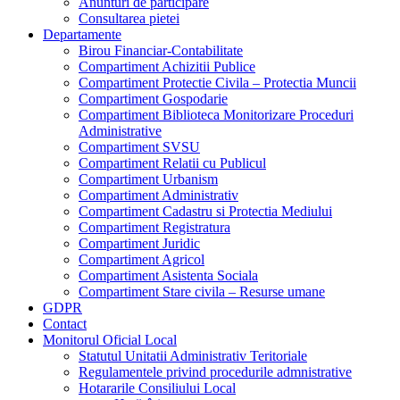
Anunturi de participare
Consultarea pietei
Departamente
Birou Financiar-Contabilitate
Compartiment Achizitii Publice
Compartiment Protectie Civila – Protectia Muncii
Compartiment Gospodarie
Compartiment Biblioteca Monitorizare Proceduri
Administrative
Compartiment SVSU
Compartiment Relatii cu Publicul
Compartiment Urbanism
Compartiment Administrativ
Compartiment Cadastru si Protectia Mediului
Compartiment Registratura
Compartiment Juridic
Compartiment Agricol
Compartiment Asistenta Sociala
Compartiment Stare civila – Resurse umane
GDPR
Contact
Monitorul Oficial Local
Statutul Unitatii Administrativ Teritoriale
Regulamentele privind procedurile admnistrative
Hotararile Consiliului Local