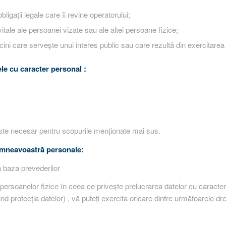
ligaţii legale care îi revine operatorului;
itale ale persoanei vizate sau ale altei persoane fizice;
ni care serveşte unui interes public sau care rezultă din exercitarea a
ele cu caracter personal :
 este necesar pentru scopurile menționate mai sus.
dumneavoastră personale:
n baza prevederilor
persoanelor fizice în ceea ce priveşte prelucrarea datelor cu caracter p
 protecţia datelor) , vă puteți exercita oricare dintre următoarele dre