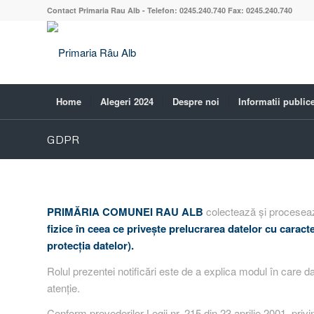
Contact Primaria Rau Alb - Telefon: 0245.240.740 Fax: 0245.240.740
Home
Alegeri 2024
Despre noi
Informatii public
GDPR
PRIMĂRIA COMUNEI RAU ALB
colectează și proceseaz
fizice în ceea ce priveşte prelucrarea datelor cu caract
protecţia datelor).
Rolul prezentei notificări este de a explica modul în care d
atenție.
Conform prevederilor Legii nr. 215 din 23 aprilie 2001, privin