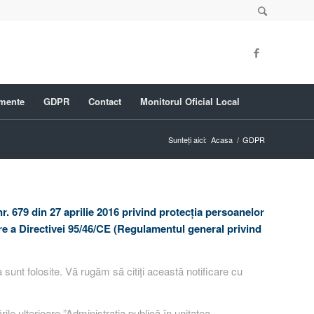
mente
GDPR
Contact
Monitorul Oficial Local
Sunteți aici:
Acasa
/
GDPR
. 679 din 27 aprilie 2016 privind protecţia persoanelor
gare a Directivei 95/46/CE (Regulamentul general privind
sunt folosite. Vă rugăm să citiți această notificare cu
ile ulterioare ”Administrația publică în unitatea