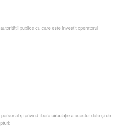
utorităţii publice cu care este învestit operatorul
ersonal şi privind libera circulaţie a acestor date şi de
pturi: