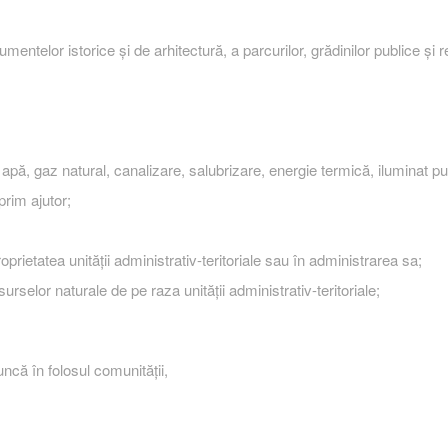
telor istorice şi de arhitectură, a parcurilor, grădinilor publice şi re
 apă, gaz natural, canalizare, salubrizare, energie termică, iluminat pu
prim ajutor;
proprietatea unităţii administrativ-teritoriale sau în administrarea sa;
urselor naturale de pe raza unităţii administrativ-teritoriale;
ncă în folosul comunității,