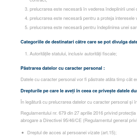
prelucrarea este necesară în vederea îndeplinirii unei ob
prelucrarea este necesară pentru a proteja interesele v
prelucrarea este necesară pentru îndeplinirea unei sarci
Categoriile de destinatari către care se pot divulga dat
Autoritățile statului, inclusiv autorități fiscale;
Păstrarea datelor cu caracter personal :
Datele cu caracter personal vor fi păstrate atâta timp cât
Drepturile pe care le aveți în ceea ce privește datele 
În legătură cu prelucrarea datelor cu caracter personal și î
Regulamentului nr. 679 din 27 aprilie 2016 privind protecţia 
abrogare a Directivei 95/46/CE (Regulamentul general privind
Dreptul de acces al persoanei vizate (art.15);