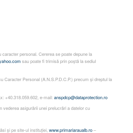
 cu caracter personal. Cererea se poate depune la
@yahoo.com
sau poate fi trimisă prin poștă la sediul
u Caracter Personal (A.N.S.P.D.C.P.) precum și dreptul la
ax: +40.318.059.602, e-mail:
anspdcp@dataprotection.ro
ederea asigurării unei prelucrări a datelor cu
i și pe site-ul instituţiei,
www.primariaraualb.ro
–