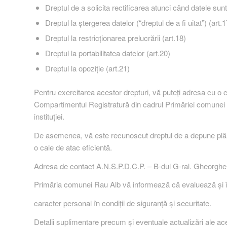
Dreptul de a solicita rectificarea atunci când datele sunt
Dreptul la ştergerea datelor (“dreptul de a fi uitat”) (art.1
Dreptul la restricţionarea prelucrării (art.18)
Dreptul la portabilitatea datelor (art.20)
Dreptul la opoziţie (art.21)
Pentru exercitarea acestor drepturi, vă puteți adresa cu o 
Compartimentul Registratură din cadrul Primăriei comunei 
instituției.
De asemenea, vă este recunoscut dreptul de a depune plâng
o cale de atac eficientă.
Adresa de contact A.N.S.P.D.C.P. – B-dul G-ral. Gheorghe
Primăria comunei Rau Alb vă informează că evaluează și îm
caracter personal în condiții de siguranță și securitate.
Detalii suplimentare precum și eventuale actualizări ale acest