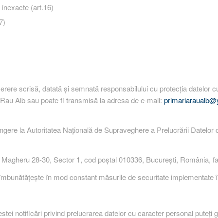
 inexacte (art.16)
7)
cerere scrisă, datată și semnată responsabilului cu protecția datelor
Rau Alb sau poate fi transmisă la adresa de e-mail:
primariaraualb
ere la Autoritatea Naţională de Supraveghere a Prelucrării Datelor c
 Magheru 28-30, Sector 1, cod poștal 010336, București, România, f
bunătățește în mod constant măsurile de securitate implementate în v
ei notificări privind prelucrarea datelor cu caracter personal puteți găs