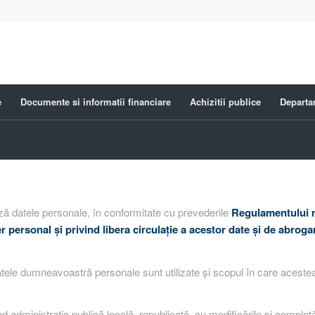
e
Documente si informatii financiare
Achizitii publice
Departa
ă datele personale, în conformitate cu prevederile
Regulamentului nr
er personal şi privind libera circulaţie a acestor date şi de abro
atele dumneavoastră personale sunt utilizate și scopul în care acestea 
d administraţia publică locală, republicată, cu modificările şi completăr