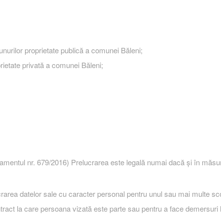
nurilor proprietate publică a comunei Băleni;
rietate privată a comunei Băleni;
ulamentul nr. 679/2016) Prelucrarea este legală numai dacă şi în măsur
rarea datelor sale cu caracter personal pentru unul sau mai multe sco
ract la care persoana vizată este parte sau pentru a face demersuri l