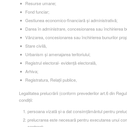
Resurse umane;
Fond funciar;
Gestiunea economico-financiară și administrativă;
Darea în administrare, concesionarea sau închirierea bu
Vânzarea, concesionarea sau închirierea bunurilor prop
Stare civilă,
Urbanism și amenajarea teritoriului;
Registrul electoral- evidență electorală,
Arhiva;
Registratura, Relații publice,
Legalitatea prelucrării (conform prevederilor art.6 din Reg
condiţii:
persoana vizată şi-a dat consimţământul pentru preluc
prelucrarea este necesară pentru executarea unui cont
contract;