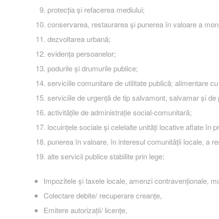
protecţia şi refacerea mediului;
conservarea, restaurarea şi punerea în valoare a monumen
dezvoltarea urbană;
evidenţa persoanelor;
podurile şi drumurile publice;
serviciile comunitare de utilitate publică: alimentare cu
serviciile de urgenţă de tip salvamont, salvamar şi de 
activităţile de administraţie social-comunitară;
locuinţele sociale şi celelalte unităţi locative aflate în 
punerea în valoare, în interesul comunităţii locale, a res
alte servicii publice stabilite prin lege;
Impozitele și taxele locale, amenzi contravenționale, mu
Colectare debite/ recuperare creanțe,
Emitere autorizații/ licențe,