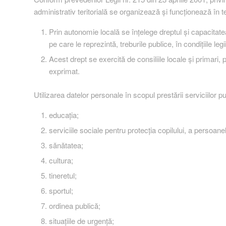
administrativ teritorială se organizează și funcționează în t
Prin autonomie locală se înţelege dreptul şi capacitatea 
pe care le reprezintă, treburile publice, în condiţiile legii
Acest drept se exercită de consiliile locale şi primari, p
exprimat.
Utilizarea datelor personale în scopul prestării serviciilor pu
educaţia;
serviciile sociale pentru protecţia copilului, a persoan
sănătatea;
cultura;
tineretul;
sportul;
ordinea publică;
situaţiile de urgenţă;