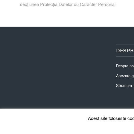
secțiunea Protecția Datelor cu Caracter Personal.
DESPR
Despre no
Asezare g
Structura T
Acest site foloseste coo
© Drepturi de autor -
Primaria Râu Alb