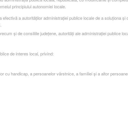
emeiul principiului autonomiei locale.
efectivă a autorităţilor administraţiei publice locale de a soluţiona şi d
.
recum şi de consiliile judeţene, autorităţi ale administraţiei publice loca
blice de interes local, privind:
elor cu handicap, a persoanelor vârstnice, a familiei şi a altor persoane