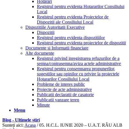
Hotărâri
Registrul pentru evidenta Hotararilor Consiliului
Local
Registrul pentru evidenta Proiectelor de
Dispozitii ale Consiliului Local
Dispozitiile Autoritatii Executive
Dispozitii
Registrul pentru evidenta dispozitiilor
Registrul pentru evidenta proiectelor de dispozitii
Documente si Informatii financiare
Alte documente
Registrul privind inregistrarea refuzurilor de a
semna/contrasemna/aviza actele administrative
Registrul pentru consemnarea propunerilor,
sugestiilor sau opinilor cu privire la proiectele
Hotararilor Consiliului Local
Probleme de interes public
Proiecte de acte administrative
Publicatii declaratii de casatorie
Publicatii vanzare teren
Minute
Menu
Blog - Ultimele știri
Sunteți aici:
Acasa
/
05. H.C.L. IUNIE 2020 – U.A.T. RÂU ALB