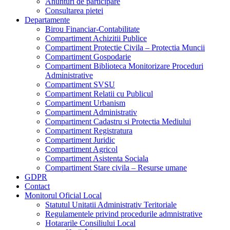
Anunturi de participare
Consultarea pietei
Departamente
Birou Financiar-Contabilitate
Compartiment Achizitii Publice
Compartiment Protectie Civila – Protectia Muncii
Compartiment Gospodarie
Compartiment Biblioteca Monitorizare Proceduri
Administrative
Compartiment SVSU
Compartiment Relatii cu Publicul
Compartiment Urbanism
Compartiment Administrativ
Compartiment Cadastru si Protectia Mediului
Compartiment Registratura
Compartiment Juridic
Compartiment Agricol
Compartiment Asistenta Sociala
Compartiment Stare civila – Resurse umane
GDPR
Contact
Monitorul Oficial Local
Statutul Unitatii Administrativ Teritoriale
Regulamentele privind procedurile admnistrative
Hotararile Consiliului Local