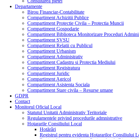
Consultarea pietei
Departamente
Birou Financiar-Contabilitate
Compartiment Achizitii Publice
Compartiment Protectie Civila – Protectia Muncii
Compartiment Gospodarie
Compartiment Biblioteca Monitorizare Proceduri Adminis
Compartiment SVSU
Compartiment Relatii cu Publicul
Compartiment Urbanism
Compartiment Administrativ
Compartiment Cadastru si Protectia Mediului
Compartiment Registratura
Compartiment Juridic
Compartiment Agricol
Compartiment Asistenta Sociala
Compartiment Stare civila – Resurse umane
GDPR
Contact
Monitorul Oficial Local
Statutul Unitatii Administrativ Teritoriale
Regulamentele privind procedurile admnistrative
Hotararile Consiliului Local
Hotărâri
Registrul pentru evidenta Hotararilor Consiliului L