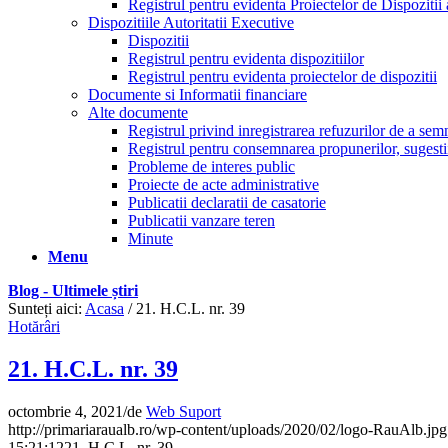
Registrul pentru evidenta Proiectelor de Dispozitii 
Dispozitiile Autoritatii Executive
Dispozitii
Registrul pentru evidenta dispozitiilor
Registrul pentru evidenta proiectelor de dispozitii
Documente si Informatii financiare
Alte documente
Registrul privind inregistrarea refuzurilor de a se
Registrul pentru consemnarea propunerilor, sugestiil
Probleme de interes public
Proiecte de acte administrative
Publicatii declaratii de casatorie
Publicatii vanzare teren
Minute
Menu
Blog - Ultimele știri
Sunteți aici:
Acasa
/
21. H.C.L. nr. 39
Hotărâri
21. H.C.L. nr. 39
octombrie 4, 2021
/
de
Web Suport
http://primariaraualb.ro/wp-content/uploads/2020/02/logo-RauAlb.jpg
15:21:12
21. H.C.L. nr. 39