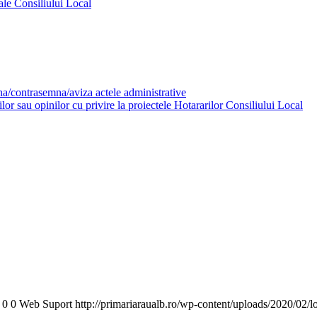
ale Consiliului Local
mna/contrasemna/aviza actele administrative
or sau opinilor cu privire la proiectele Hotararilor Consiliului Local
0
0
Web Suport
http://primariaraualb.ro/wp-content/uploads/2020/02/