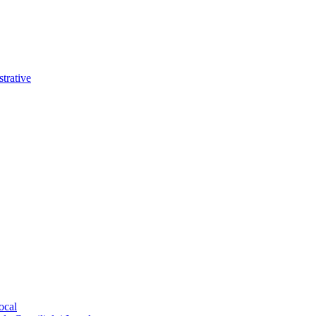
trative
ocal