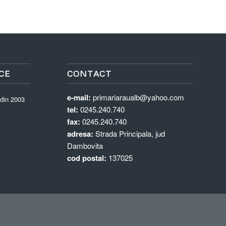
CE
CONTACT
e-mail:
primariaraualb@yahoo.com
 din 2003
tel:
0245.240.740
fax:
0245.240.740
adresa:
Strada Principala, jud
Dambovita
cod postal:
137025