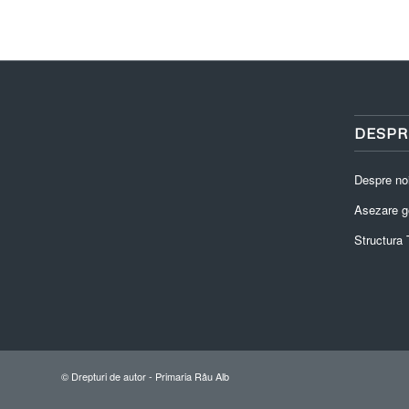
DESPR
Despre no
Asezare g
Structura T
© Drepturi de autor -
Primaria Râu Alb