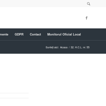
mente
GDPR
Contact
Monitorul Oficial Local
Sunteți aici:
Acasa
/
32. H.C.L. nr. 55