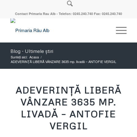
Contact Primaria Rau Alb - Telefon: 0245.240.740 Fax: 0245.240.740
Blog - Ultimele știri
Sunteți aici:
Acasa
/
ADEVERINȚĂ LIBERĂ VÂNZARE 3635 mp. livadă – ANTOFIE VERGIL
ADEVERINȚĂ LIBERĂ
VÂNZARE 3635 MP.
LIVADĂ – ANTOFIE
VERGIL