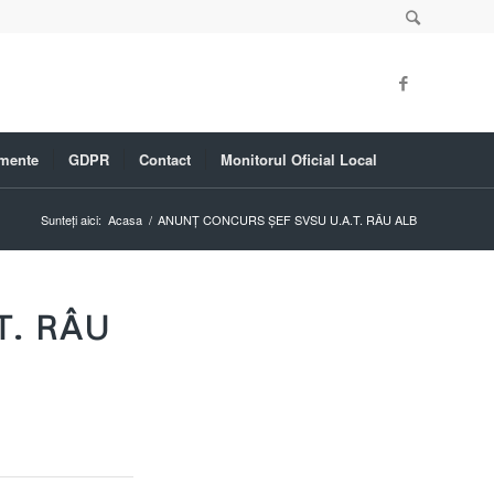
mente
GDPR
Contact
Monitorul Oficial Local
Sunteți aici:
Acasa
/
ANUNȚ CONCURS ȘEF SVSU U.A.T. RÂU ALB
T. RÂU