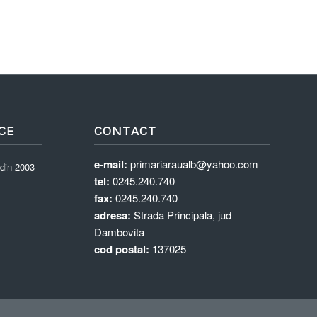
CE
CONTACT
e-mail:
primariaraualb@yahoo.com
 din 2003
tel:
0245.240.740
fax:
0245.240.740
adresa:
Strada Principala, jud
Dambovita
cod postal:
137025