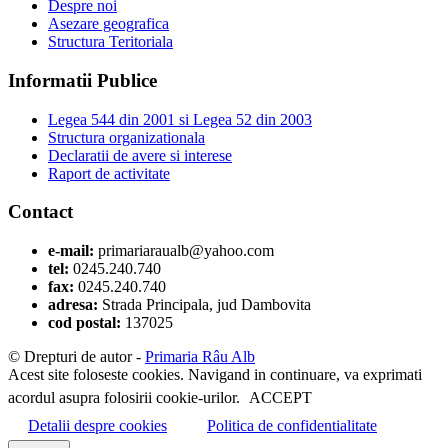
Despre noi
Asezare geografica
Structura Teritoriala
Informatii Publice
Legea 544 din 2001 si Legea 52 din 2003
Structura organizationala
Declaratii de avere si interese
Raport de activitate
Contact
e-mail:
primariaraualb@yahoo.com
tel:
0245.240.740
fax:
0245.240.740
adresa:
Strada Principala, jud Dambovita
cod postal:
137025
© Drepturi de autor -
Primaria Râu Alb
Acest site foloseste cookies. Navigand in continuare, va exprimati
acordul asupra folosirii cookie-urilor.
ACCEPT
Detalii despre cookies
Politica de confidentialitate