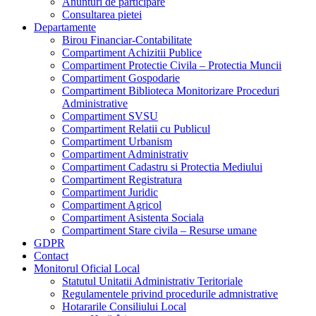
Anunturi de participare
Consultarea pietei
Departamente
Birou Financiar-Contabilitate
Compartiment Achizitii Publice
Compartiment Protectie Civila – Protectia Muncii
Compartiment Gospodarie
Compartiment Biblioteca Monitorizare Proceduri
Administrative
Compartiment SVSU
Compartiment Relatii cu Publicul
Compartiment Urbanism
Compartiment Administrativ
Compartiment Cadastru si Protectia Mediului
Compartiment Registratura
Compartiment Juridic
Compartiment Agricol
Compartiment Asistenta Sociala
Compartiment Stare civila – Resurse umane
GDPR
Contact
Monitorul Oficial Local
Statutul Unitatii Administrativ Teritoriale
Regulamentele privind procedurile admnistrative
Hotararile Consiliului Local