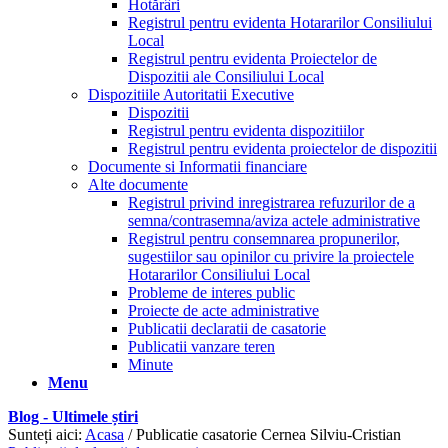
Hotărâri
Registrul pentru evidenta Hotararilor Consiliului
Local
Registrul pentru evidenta Proiectelor de
Dispozitii ale Consiliului Local
Dispozitiile Autoritatii Executive
Dispozitii
Registrul pentru evidenta dispozitiilor
Registrul pentru evidenta proiectelor de dispozitii
Documente si Informatii financiare
Alte documente
Registrul privind inregistrarea refuzurilor de a
semna/contrasemna/aviza actele administrative
Registrul pentru consemnarea propunerilor,
sugestiilor sau opinilor cu privire la proiectele
Hotararilor Consiliului Local
Probleme de interes public
Proiecte de acte administrative
Publicatii declaratii de casatorie
Publicatii vanzare teren
Minute
Menu
Blog - Ultimele știri
Sunteți aici:
Acasa
/
Publicatie casatorie Cernea Silviu-Cristian