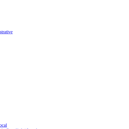
trative
ocal