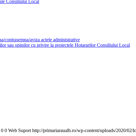
ale Consiliului Local
mna/contrasemna/aviza actele administrative
or sau opinilor cu privire la proiectele Hotararilor Consiliului Local
0
0
Web Suport
http://primariaraualb.ro/wp-content/uploads/2020/02/