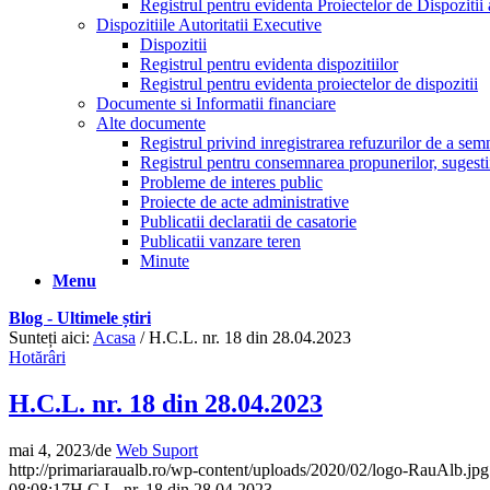
Registrul pentru evidenta Proiectelor de Dispozitii 
Dispozitiile Autoritatii Executive
Dispozitii
Registrul pentru evidenta dispozitiilor
Registrul pentru evidenta proiectelor de dispozitii
Documente si Informatii financiare
Alte documente
Registrul privind inregistrarea refuzurilor de a se
Registrul pentru consemnarea propunerilor, sugestiil
Probleme de interes public
Proiecte de acte administrative
Publicatii declaratii de casatorie
Publicatii vanzare teren
Minute
Menu
Blog - Ultimele știri
Sunteți aici:
Acasa
/
H.C.L. nr. 18 din 28.04.2023
Hotărâri
H.C.L. nr. 18 din 28.04.2023
mai 4, 2023
/
de
Web Suport
http://primariaraualb.ro/wp-content/uploads/2020/02/logo-RauAlb.jpg
08:08:17
H.C.L. nr. 18 din 28.04.2023