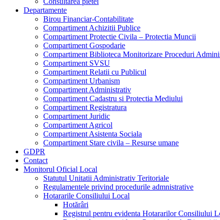
Consultarea pietei
Departamente
Birou Financiar-Contabilitate
Compartiment Achizitii Publice
Compartiment Protectie Civila – Protectia Muncii
Compartiment Gospodarie
Compartiment Biblioteca Monitorizare Proceduri Adminis
Compartiment SVSU
Compartiment Relatii cu Publicul
Compartiment Urbanism
Compartiment Administrativ
Compartiment Cadastru si Protectia Mediului
Compartiment Registratura
Compartiment Juridic
Compartiment Agricol
Compartiment Asistenta Sociala
Compartiment Stare civila – Resurse umane
GDPR
Contact
Monitorul Oficial Local
Statutul Unitatii Administrativ Teritoriale
Regulamentele privind procedurile admnistrative
Hotararile Consiliului Local
Hotărâri
Registrul pentru evidenta Hotararilor Consiliului L