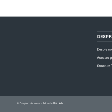
DESPR
Despre no
Asezare g
Structura T
© Drepturi de autor -
Primaria Râu Alb