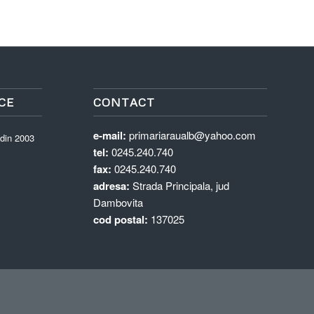
CE
CONTACT
e-mail:
primariaraualb@yahoo.com
 din 2003
tel:
0245.240.740
fax:
0245.240.740
adresa:
Strada Principala, jud
Dambovita
cod postal:
137025