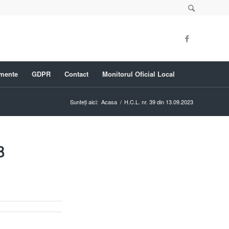
mente
GDPR
Contact
Monitorul Oficial Local
Sunteți aici:
Acasa
/
H.C.L. nr. 39 din 13.09.2023
3