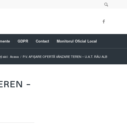
mente
GDPR
Contact
Monitorul Oficial Local
i aici:
Acasa
/
P.V. AFIȘARE OFERTĂ VÂNZARE TEREN – U.A.T. RÂU ALB
EREN –