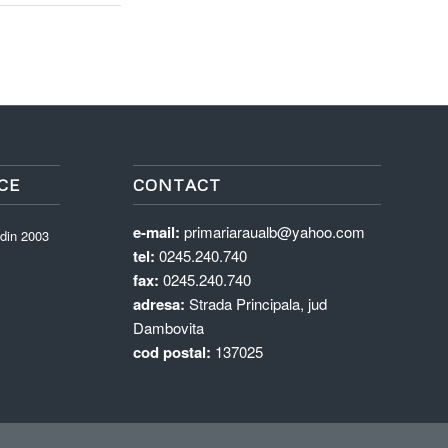
CE
CONTACT
e-mail:
primariaraualb@yahoo.com
 din 2003
tel:
0245.240.740
fax:
0245.240.740
adresa:
Strada Principala, jud
Dambovita
cod postal:
137025