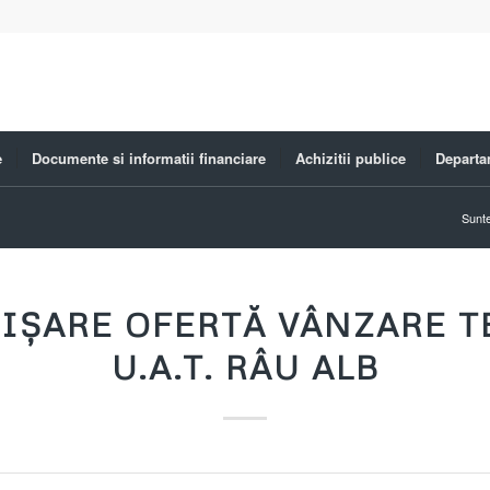
e
Documente si informatii financiare
Achizitii publice
Departa
Sunteț
AFIȘARE OFERTĂ VÂNZARE T
U.A.T. RÂU ALB