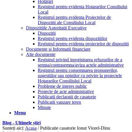
Hotărâri
Registrul pentru evidenta Hotararilor Consiliului
Local
Registrul pentru evidenta Proiectelor de
Dispozitii ale Consiliului Local
Dispozitiile Autoritatii Executive
Dispozitii
Registrul pentru evidenta dispozitiilor
Registrul pentru evidenta proiectelor de dispozitii
Documente si Informatii financiare
Alte documente
Registrul privind inregistrarea refuzurilor de a
semna/contrasemna/aviza actele administrative
Registrul pentru consemnarea propunerilor,
sugestiilor sau opinilor cu privire la proiectele
Hotararilor Consiliului Local
Probleme de interes public
Proiecte de acte administrative
Publicatii declaratii de casatorie
Publicatii vanzare teren
Minute
Menu
Blog - Ultimele știri
Sunteți aici:
Acasa
/
Publicatie casatorie Ionut Viorel-Dinu