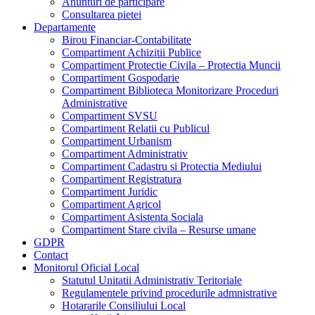
Anunturi de participare
Consultarea pietei
Departamente
Birou Financiar-Contabilitate
Compartiment Achizitii Publice
Compartiment Protectie Civila – Protectia Muncii
Compartiment Gospodarie
Compartiment Biblioteca Monitorizare Proceduri
Administrative
Compartiment SVSU
Compartiment Relatii cu Publicul
Compartiment Urbanism
Compartiment Administrativ
Compartiment Cadastru si Protectia Mediului
Compartiment Registratura
Compartiment Juridic
Compartiment Agricol
Compartiment Asistenta Sociala
Compartiment Stare civila – Resurse umane
GDPR
Contact
Monitorul Oficial Local
Statutul Unitatii Administrativ Teritoriale
Regulamentele privind procedurile admnistrative
Hotararile Consiliului Local