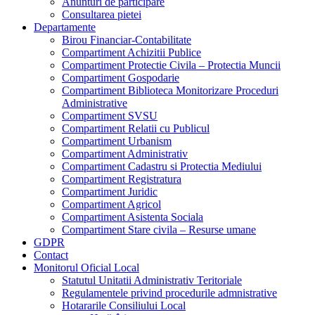
Anunturi de participare
Consultarea pietei
Departamente
Birou Financiar-Contabilitate
Compartiment Achizitii Publice
Compartiment Protectie Civila – Protectia Muncii
Compartiment Gospodarie
Compartiment Biblioteca Monitorizare Proceduri
Administrative
Compartiment SVSU
Compartiment Relatii cu Publicul
Compartiment Urbanism
Compartiment Administrativ
Compartiment Cadastru si Protectia Mediului
Compartiment Registratura
Compartiment Juridic
Compartiment Agricol
Compartiment Asistenta Sociala
Compartiment Stare civila – Resurse umane
GDPR
Contact
Monitorul Oficial Local
Statutul Unitatii Administrativ Teritoriale
Regulamentele privind procedurile admnistrative
Hotararile Consiliului Local