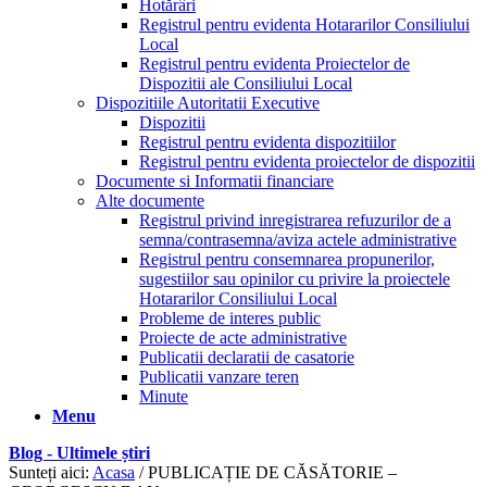
Hotărâri
Registrul pentru evidenta Hotararilor Consiliului
Local
Registrul pentru evidenta Proiectelor de
Dispozitii ale Consiliului Local
Dispozitiile Autoritatii Executive
Dispozitii
Registrul pentru evidenta dispozitiilor
Registrul pentru evidenta proiectelor de dispozitii
Documente si Informatii financiare
Alte documente
Registrul privind inregistrarea refuzurilor de a
semna/contrasemna/aviza actele administrative
Registrul pentru consemnarea propunerilor,
sugestiilor sau opinilor cu privire la proiectele
Hotararilor Consiliului Local
Probleme de interes public
Proiecte de acte administrative
Publicatii declaratii de casatorie
Publicatii vanzare teren
Minute
Menu
Blog - Ultimele știri
Sunteți aici:
Acasa
/
PUBLICAȚIE DE CĂSĂTORIE –