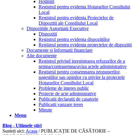
Hotărâri
Registrul pentru evidenta Hotararilor Consiliului
Local
Registrul pentru evidenta Proiectelor de
Dispozitii ale Consiliului Local
Dispozitiile Autoritatii Executive
Dispozitii
Registrul pentru evidenta dispozitiilor
Registrul pentru evidenta proiectelor de dispozitii
Documente si Informatii financiare
Alte documente
Registrul privind inregistrarea refuzurilor de a
semna/contrasemna/aviza actele administrative
Registrul pentru consemnarea propunerilor,
sugestiilor sau opinilor cu privire la proiectele
Hotararilor Consiliului Local
Probleme de interes public
Proiecte de acte administrative
Publicatii declaratii de casatorie
Publicatii vanzare teren
Minute
Menu
Blog - Ultimele știri
Sunteți aici:
Acasa
/
PUBLICAȚIE DE CĂSĂTORIE –