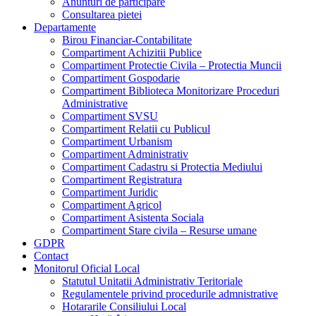
Anunturi de participare
Consultarea pietei
Departamente
Birou Financiar-Contabilitate
Compartiment Achizitii Publice
Compartiment Protectie Civila – Protectia Muncii
Compartiment Gospodarie
Compartiment Biblioteca Monitorizare Proceduri
Administrative
Compartiment SVSU
Compartiment Relatii cu Publicul
Compartiment Urbanism
Compartiment Administrativ
Compartiment Cadastru si Protectia Mediului
Compartiment Registratura
Compartiment Juridic
Compartiment Agricol
Compartiment Asistenta Sociala
Compartiment Stare civila – Resurse umane
GDPR
Contact
Monitorul Oficial Local
Statutul Unitatii Administrativ Teritoriale
Regulamentele privind procedurile admnistrative
Hotararile Consiliului Local