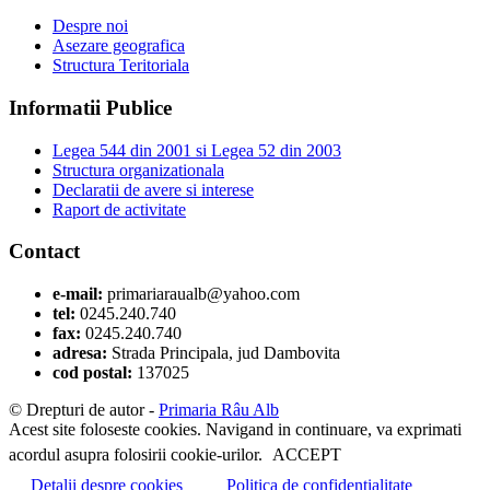
Despre noi
Asezare geografica
Structura Teritoriala
Informatii Publice
Legea 544 din 2001 si Legea 52 din 2003
Structura organizationala
Declaratii de avere si interese
Raport de activitate
Contact
e-mail:
primariaraualb@yahoo.com
tel:
0245.240.740
fax:
0245.240.740
adresa:
Strada Principala, jud Dambovita
cod postal:
137025
© Drepturi de autor -
Primaria Râu Alb
Acest site foloseste cookies. Navigand in continuare, va exprimati
acordul asupra folosirii cookie-urilor.
ACCEPT
Detalii despre cookies
Politica de confidentialitate