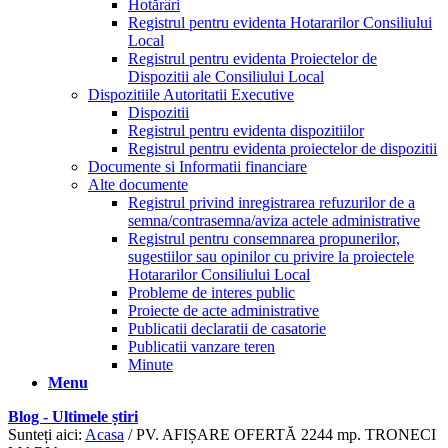
Hotărâri
Registrul pentru evidenta Hotararilor Consiliului
Local
Registrul pentru evidenta Proiectelor de
Dispozitii ale Consiliului Local
Dispozitiile Autoritatii Executive
Dispozitii
Registrul pentru evidenta dispozitiilor
Registrul pentru evidenta proiectelor de dispozitii
Documente si Informatii financiare
Alte documente
Registrul privind inregistrarea refuzurilor de a
semna/contrasemna/aviza actele administrative
Registrul pentru consemnarea propunerilor,
sugestiilor sau opinilor cu privire la proiectele
Hotararilor Consiliului Local
Probleme de interes public
Proiecte de acte administrative
Publicatii declaratii de casatorie
Publicatii vanzare teren
Minute
Menu
Blog - Ultimele știri
Sunteți aici:
Acasa
/
PV. AFIȘARE OFERTĂ 2244 mp. TRONECI