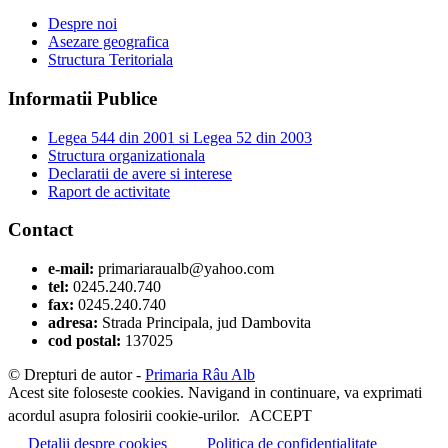
Despre noi
Asezare geografica
Structura Teritoriala
Informatii Publice
Legea 544 din 2001 si Legea 52 din 2003
Structura organizationala
Declaratii de avere si interese
Raport de activitate
Contact
e-mail:
primariaraualb@yahoo.com
tel:
0245.240.740
fax:
0245.240.740
adresa:
Strada Principala, jud Dambovita
cod postal:
137025
© Drepturi de autor -
Primaria Râu Alb
Acest site foloseste cookies. Navigand in continuare, va exprimati
acordul asupra folosirii cookie-urilor.
ACCEPT
Detalii despre cookies
Politica de confidentialitate