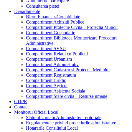
Anunturi de participare
Consultarea pietei
Departamente
Birou Financiar-Contabilitate
Compartiment Achizitii Publice
Compartiment Protectie Civila – Protectia Muncii
Compartiment Gospodarie
Compartiment Biblioteca Monitorizare Proceduri
Administrative
Compartiment SVSU
Compartiment Relatii cu Publicul
Compartiment Urbanism
Compartiment Administrativ
Compartiment Cadastru si Protectia Mediului
Compartiment Registratura
Compartiment Juridic
Compartiment Agricol
Compartiment Asistenta Sociala
Compartiment Stare civila – Resurse umane
GDPR
Contact
Monitorul Oficial Local
Statutul Unitatii Administrativ Teritoriale
Regulamentele privind procedurile admnistrative
Hotararile Consiliului Local