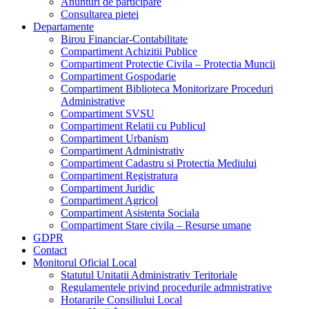
Anunturi de participare
Consultarea pietei
Departamente
Birou Financiar-Contabilitate
Compartiment Achizitii Publice
Compartiment Protectie Civila – Protectia Muncii
Compartiment Gospodarie
Compartiment Biblioteca Monitorizare Proceduri
Administrative
Compartiment SVSU
Compartiment Relatii cu Publicul
Compartiment Urbanism
Compartiment Administrativ
Compartiment Cadastru si Protectia Mediului
Compartiment Registratura
Compartiment Juridic
Compartiment Agricol
Compartiment Asistenta Sociala
Compartiment Stare civila – Resurse umane
GDPR
Contact
Monitorul Oficial Local
Statutul Unitatii Administrativ Teritoriale
Regulamentele privind procedurile admnistrative
Hotararile Consiliului Local