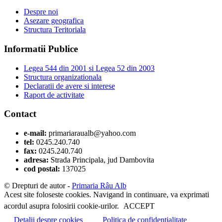
Despre noi
Asezare geografica
Structura Teritoriala
Informatii Publice
Legea 544 din 2001 si Legea 52 din 2003
Structura organizationala
Declaratii de avere si interese
Raport de activitate
Contact
e-mail:
primariaraualb@yahoo.com
tel:
0245.240.740
fax:
0245.240.740
adresa:
Strada Principala, jud Dambovita
cod postal:
137025
© Drepturi de autor -
Primaria Râu Alb
Acest site foloseste cookies. Navigand in continuare, va exprimati
acordul asupra folosirii cookie-urilor.
ACCEPT
Detalii despre cookies
Politica de confidentialitate