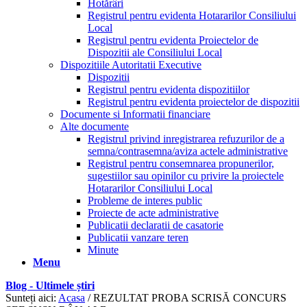
Hotărâri
Registrul pentru evidenta Hotararilor Consiliului
Local
Registrul pentru evidenta Proiectelor de
Dispozitii ale Consiliului Local
Dispozitiile Autoritatii Executive
Dispozitii
Registrul pentru evidenta dispozitiilor
Registrul pentru evidenta proiectelor de dispozitii
Documente si Informatii financiare
Alte documente
Registrul privind inregistrarea refuzurilor de a
semna/contrasemna/aviza actele administrative
Registrul pentru consemnarea propunerilor,
sugestiilor sau opinilor cu privire la proiectele
Hotararilor Consiliului Local
Probleme de interes public
Proiecte de acte administrative
Publicatii declaratii de casatorie
Publicatii vanzare teren
Minute
Menu
Blog - Ultimele știri
Sunteți aici:
Acasa
/
REZULTAT PROBA SCRISĂ CONCURS