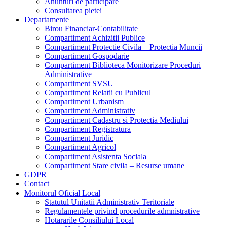
Anunturi de participare
Consultarea pietei
Departamente
Birou Financiar-Contabilitate
Compartiment Achizitii Publice
Compartiment Protectie Civila – Protectia Muncii
Compartiment Gospodarie
Compartiment Biblioteca Monitorizare Proceduri
Administrative
Compartiment SVSU
Compartiment Relatii cu Publicul
Compartiment Urbanism
Compartiment Administrativ
Compartiment Cadastru si Protectia Mediului
Compartiment Registratura
Compartiment Juridic
Compartiment Agricol
Compartiment Asistenta Sociala
Compartiment Stare civila – Resurse umane
GDPR
Contact
Monitorul Oficial Local
Statutul Unitatii Administrativ Teritoriale
Regulamentele privind procedurile admnistrative
Hotararile Consiliului Local