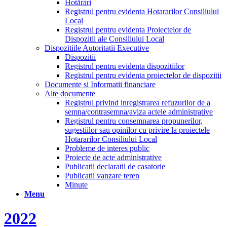
Hotărâri
Registrul pentru evidenta Hotararilor Consiliului
Local
Registrul pentru evidenta Proiectelor de
Dispozitii ale Consiliului Local
Dispozitiile Autoritatii Executive
Dispozitii
Registrul pentru evidenta dispozitiilor
Registrul pentru evidenta proiectelor de dispozitii
Documente si Informatii financiare
Alte documente
Registrul privind inregistrarea refuzurilor de a
semna/contrasemna/aviza actele administrative
Registrul pentru consemnarea propunerilor,
sugestiilor sau opinilor cu privire la proiectele
Hotararilor Consiliului Local
Probleme de interes public
Proiecte de acte administrative
Publicatii declaratii de casatorie
Publicatii vanzare teren
Minute
Menu
2022