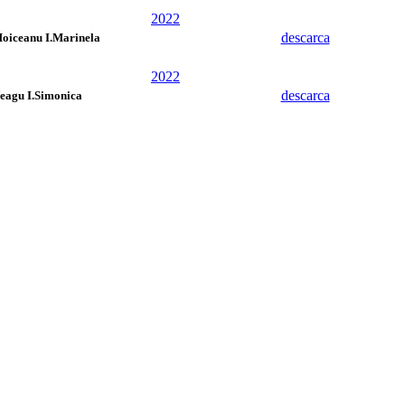
2022
descarca
oiceanu I.Marinela
2022
descarca
eagu I.Simonica