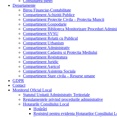
Consultarea pietei
Departamente
Birou Financiar-Contabilitate
Compartiment Achizitii Publice
Compartiment Protectie Civila – Protectia Muncii
Compartiment Gospodarie
Compartiment Biblioteca Monitorizare Proceduri Adminis
Compartiment SVSU
Compartiment Relatii cu Publicul
Compartiment Urbanism
Compartiment Administrativ
Compartiment Cadastru si Protectia Mediului
Compartiment Registratura
Compartiment Juridic
Compartiment Agricol
Compartiment Asistenta Sociala
Compartiment Stare civila – Resurse umane
GDPR
Contact
Monitorul Oficial Local
Statutul Unitatii Administrativ Teritoriale
Regulamentele privind procedurile admnistrative
Hotararile Consiliului Local
Hotărâri
Registrul pentru evidenta Hotararilor Consiliului L