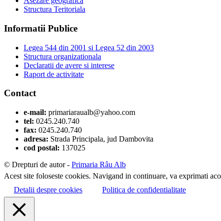
Asezare geografica
Structura Teritoriala
Informatii Publice
Legea 544 din 2001 si Legea 52 din 2003
Structura organizationala
Declaratii de avere si interese
Raport de activitate
Contact
e-mail:
primariaraualb@yahoo.com
tel:
0245.240.740
fax:
0245.240.740
adresa:
Strada Principala, jud Dambovita
cod postal:
137025
© Drepturi de autor -
Primaria Râu Alb
Acest site foloseste cookies. Navigand in continuare, va exprimati acor
Detalii despre cookies
Politica de confidentialitate