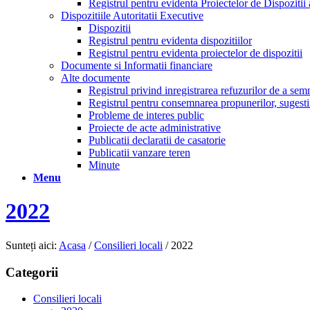
Registrul pentru evidenta Proiectelor de Dispozitii 
Dispozitiile Autoritatii Executive
Dispozitii
Registrul pentru evidenta dispozitiilor
Registrul pentru evidenta proiectelor de dispozitii
Documente si Informatii financiare
Alte documente
Registrul privind inregistrarea refuzurilor de a se
Registrul pentru consemnarea propunerilor, sugestiil
Probleme de interes public
Proiecte de acte administrative
Publicatii declaratii de casatorie
Publicatii vanzare teren
Minute
Menu
2022
Sunteți aici:
Acasa
/
Consilieri locali
/
2022
Categorii
Consilieri locali