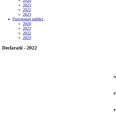
2020
2021
2022
2023
Functionari publici
2020
2021
2022
2023
Declaratii - 2022
N
P
P