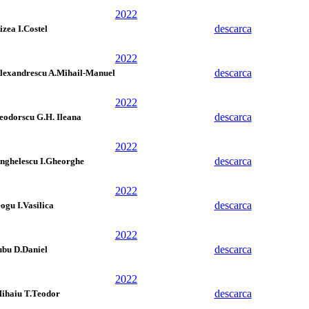
2022
descarca
izea I.Costel
2022
descarca
lexandrescu A.Mihail-Manuel
2022
descarca
eodorscu G.H. Ileana
2022
descarca
nghelescu I.Gheorghe
2022
descarca
ogu I.Vasilica
2022
descarca
ubu D.Daniel
2022
descarca
ihaiu T.Teodor