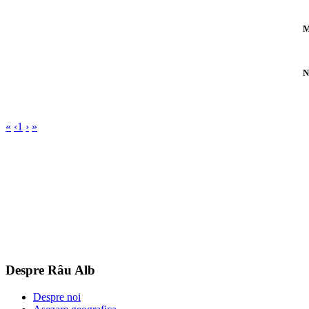
M
N
«
‹
1
›
»
Despre Râu Alb
Despre noi