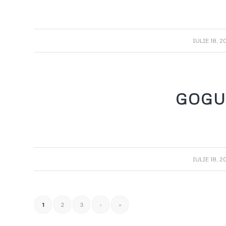
/
IULIE 18, 2
GOGU
/
IULIE 18, 2
2
3
›
»
1