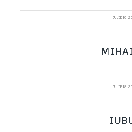
/
IULIE 18, 2
MIHA
/
IULIE 18, 2
IUB