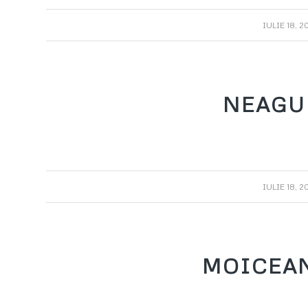
/
IULIE 18, 2
NEAGU
/
IULIE 18, 2
MOICEA