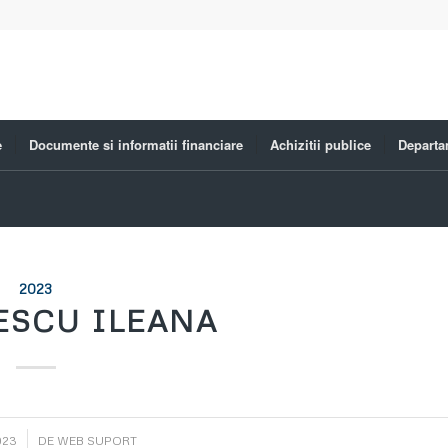
e
Documente si informatii financiare
Achizitii publice
Departa
2023
ESCU ILEANA
023
DE
WEB SUPORT