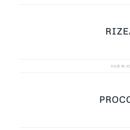
RIZE
/
IULIE 18, 2
PROC