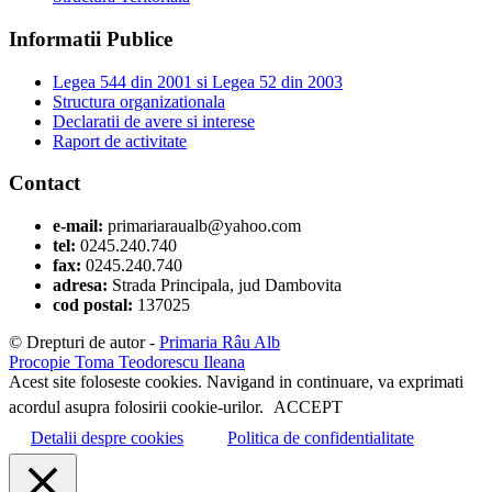
Informatii Publice
Legea 544 din 2001 si Legea 52 din 2003
Structura organizationala
Declaratii de avere si interese
Raport de activitate
Contact
e-mail:
primariaraualb@yahoo.com
tel:
0245.240.740
fax:
0245.240.740
adresa:
Strada Principala, jud Dambovita
cod postal:
137025
© Drepturi de autor -
Primaria Râu Alb
Procopie Toma
Teodorescu Ileana
Acest site foloseste cookies. Navigand in continuare, va exprimati
acordul asupra folosirii cookie-urilor.
ACCEPT
Detalii despre cookies
Politica de confidentialitate