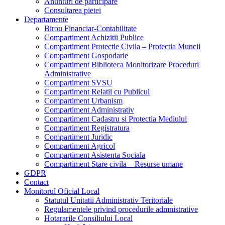
Anunturi de participare
Consultarea pietei
Departamente
Birou Financiar-Contabilitate
Compartiment Achizitii Publice
Compartiment Protectie Civila – Protectia Muncii
Compartiment Gospodarie
Compartiment Biblioteca Monitorizare Proceduri
Administrative
Compartiment SVSU
Compartiment Relatii cu Publicul
Compartiment Urbanism
Compartiment Administrativ
Compartiment Cadastru si Protectia Mediului
Compartiment Registratura
Compartiment Juridic
Compartiment Agricol
Compartiment Asistenta Sociala
Compartiment Stare civila – Resurse umane
GDPR
Contact
Monitorul Oficial Local
Statutul Unitatii Administrativ Teritoriale
Regulamentele privind procedurile admnistrative
Hotararile Consiliului Local