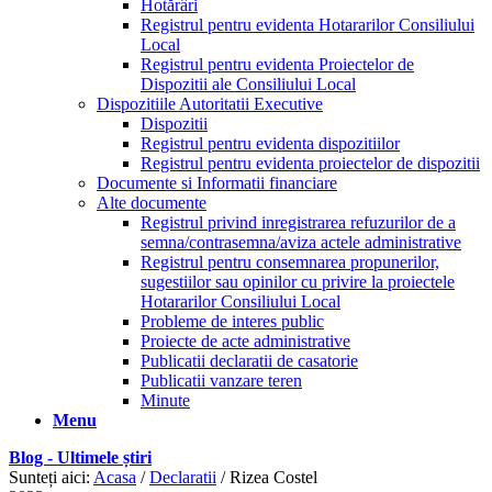
Hotărâri
Registrul pentru evidenta Hotararilor Consiliului
Local
Registrul pentru evidenta Proiectelor de
Dispozitii ale Consiliului Local
Dispozitiile Autoritatii Executive
Dispozitii
Registrul pentru evidenta dispozitiilor
Registrul pentru evidenta proiectelor de dispozitii
Documente si Informatii financiare
Alte documente
Registrul privind inregistrarea refuzurilor de a
semna/contrasemna/aviza actele administrative
Registrul pentru consemnarea propunerilor,
sugestiilor sau opinilor cu privire la proiectele
Hotararilor Consiliului Local
Probleme de interes public
Proiecte de acte administrative
Publicatii declaratii de casatorie
Publicatii vanzare teren
Minute
Menu
Blog - Ultimele știri
Sunteți aici:
Acasa
/
Declaratii
/
Rizea Costel