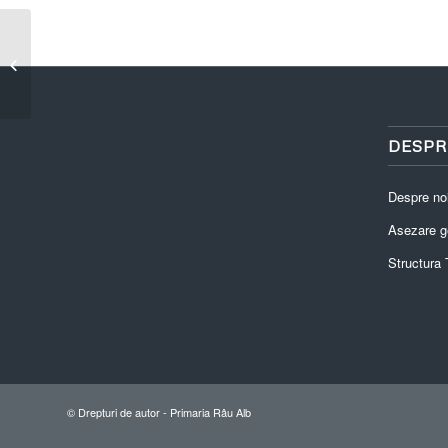
Popescu Andreea-Emanuela
DESPR
Despre no
Asezare g
Structura T
© Drepturi de autor -
Primaria Râu Alb