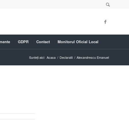
mente
GDPR
Contact
Monitorul Oficial Local
Sunteți aici:
Acasa
/
Declaratii
/
Alexandrescu Emanuel