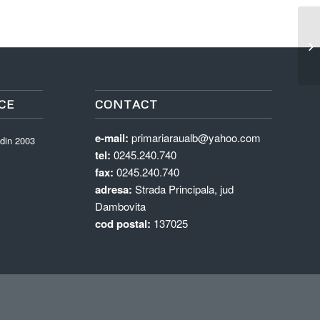
An
CE
CONTACT
e-mail:
primariaraualb@yahoo.com
 din 2003
tel:
0245.240.740
fax:
0245.240.740
adresa:
Strada Principala, jud
Dambovita
cod postal:
137025