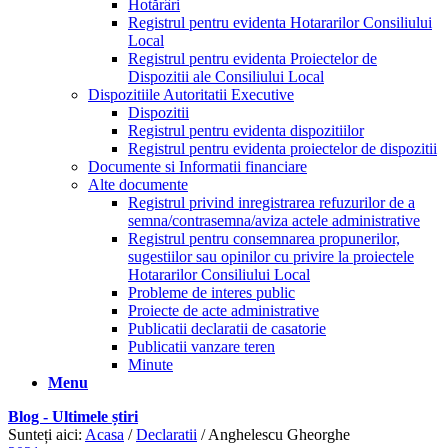
Hotărâri
Registrul pentru evidenta Hotararilor Consiliului
Local
Registrul pentru evidenta Proiectelor de
Dispozitii ale Consiliului Local
Dispozitiile Autoritatii Executive
Dispozitii
Registrul pentru evidenta dispozitiilor
Registrul pentru evidenta proiectelor de dispozitii
Documente si Informatii financiare
Alte documente
Registrul privind inregistrarea refuzurilor de a
semna/contrasemna/aviza actele administrative
Registrul pentru consemnarea propunerilor,
sugestiilor sau opinilor cu privire la proiectele
Hotararilor Consiliului Local
Probleme de interes public
Proiecte de acte administrative
Publicatii declaratii de casatorie
Publicatii vanzare teren
Minute
Menu
Blog - Ultimele știri
Sunteți aici:
Acasa
/
Declaratii
/
Anghelescu Gheorghe