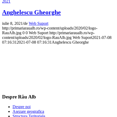
2021
Anghelescu Gheorghe
iulie 8, 2021
/
de
Web Suport
http://primariaraualb.ro/wp-content/uploads/2020/02/logo-
RauAlb.jpg
0
0
Web Suport
http://primariaraualb.ro/wp-
content/uploads/2020/02/logo-RauAlb.jpg
Web Suport
2021-07-08
07:16:31
2021-07-08 07:16:31
Anghelescu Gheorghe
Despre Râu Alb
Despre noi
Asezare geografica
Structura Teritoriala