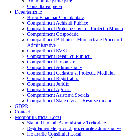
Anunturi de participare
Consultarea pietei
Departamente
Birou Financiar-Contabilitate
Compartiment Achizitii Publice
Compartiment Protectie Civila – Protectia Muncii
Compartiment Gospodarie
Compartiment Biblioteca Monitorizare Proceduri
Administrative
Compartiment SVSU
Compartiment Relatii cu Publicul
Compartiment Urbanism
Compartiment Administrativ
Compartiment Cadastru si Protectia Mediului
Compartiment Registratura
Compartiment Juridic
Compartiment Agricol
Compartiment Asistenta Sociala
Compartiment Stare civila – Resurse umane
GDPR
Contact
Monitorul Oficial Local
Statutul Unitatii Administrativ Teritoriale
Regulamentele privind procedurile admnistrative
Hotararile Consiliului Local