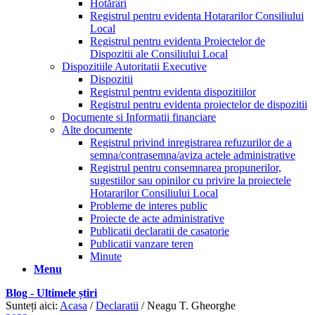
Hotărâri
Registrul pentru evidenta Hotararilor Consiliului
Local
Registrul pentru evidenta Proiectelor de
Dispozitii ale Consiliului Local
Dispozitiile Autoritatii Executive
Dispozitii
Registrul pentru evidenta dispozitiilor
Registrul pentru evidenta proiectelor de dispozitii
Documente si Informatii financiare
Alte documente
Registrul privind inregistrarea refuzurilor de a
semna/contrasemna/aviza actele administrative
Registrul pentru consemnarea propunerilor,
sugestiilor sau opinilor cu privire la proiectele
Hotararilor Consiliului Local
Probleme de interes public
Proiecte de acte administrative
Publicatii declaratii de casatorie
Publicatii vanzare teren
Minute
Menu
Blog - Ultimele știri
Sunteți aici:
Acasa
/
Declaratii
/
Neagu T. Gheorghe