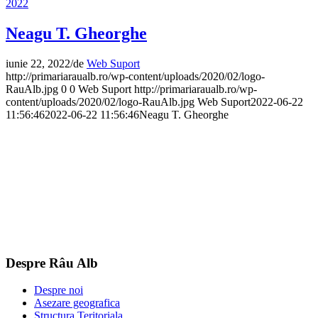
2022
Neagu T. Gheorghe
iunie 22, 2022
/
de
Web Suport
http://primariaraualb.ro/wp-content/uploads/2020/02/logo-
RauAlb.jpg
0
0
Web Suport
http://primariaraualb.ro/wp-
content/uploads/2020/02/logo-RauAlb.jpg
Web Suport
2022-06-22
11:56:46
2022-06-22 11:56:46
Neagu T. Gheorghe
Despre Râu Alb
Despre noi
Asezare geografica
Structura Teritoriala