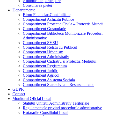
Anunturi de participare
Consultarea pietei
Departamente
Birou Financiar-Contabilitate
Compartiment Achizitii Publice
Compartiment Protectie Civila – Protectia Muncii
Compartiment Gospodarie
Compartiment Biblioteca Monitorizare Proceduri
Administrative
Compartiment SVSU
Compartiment Relatii cu Publicul
Compartiment Urbanism
Compartiment Administrativ
Compartiment Cadastru si Protectia Mediului
Compartiment Registratura
Compartiment Juridic
Compartiment Agricol
Compartiment Asistenta Sociala
Compartiment Stare civila – Resurse umane
GDPR
Contact
Monitorul Oficial Local
Statutul Unitatii Administrativ Teritoriale
Regulamentele privind procedurile admnistrative
Hotararile Consiliului Local